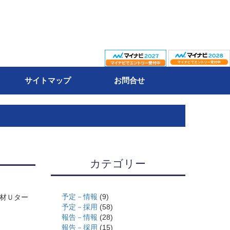
サイトマップ
お問合せ
カテゴリー
予定－情報
(9)
人材Ｕター
予定－採用
(58)
報告－情報
(28)
報告－採用
(15)